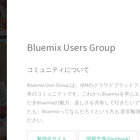
Bluemix Users Group
コミュニティについて
Bluemix User Group は、IBMのクラウドプラ
本のコミュニティです。これからBluemixを学
だきBluemixの魅力、楽しさを共有して行きたいで
たも、Bluemixってなんだろうという方も 是
ださい。
勉強会サイト
情報交換(Facebook)