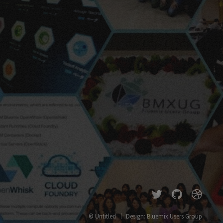
© Untitled
Design:
Bluemix Users Group