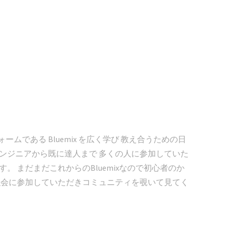
ットフォームである Bluemix を広く学び 教え合うための日
ぶエンジニアから既に達人まで 多くの人に参加していた
す。 まだまだこれからのBluemixなので初心者のか
非勉強会に参加していただきコミュニティを覗いて見てく